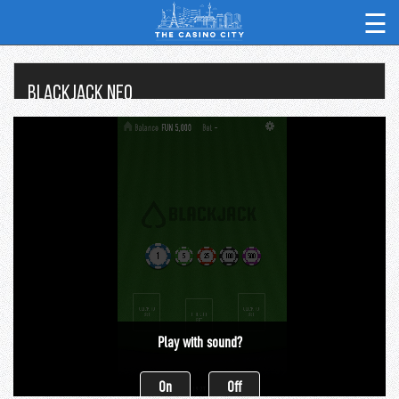
☰
Blackjack neo
Top Casinos
Casino Bonus
Regeln & Strategien
Gratis Casino-Spiele
Casino Ratgeber
News