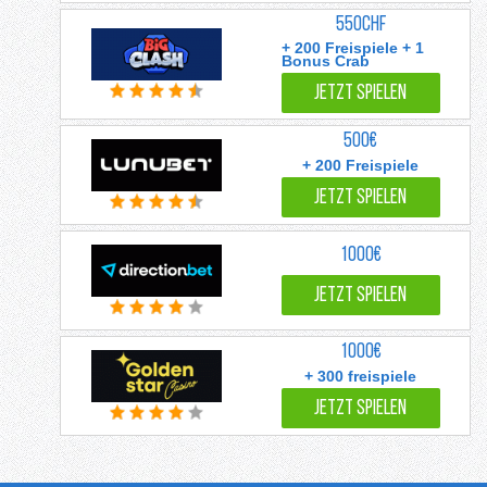
550CHF
+ 200 Freispiele + 1
Bonus Crab
JETZT SPIELEN
500€
+ 200 Freispiele
JETZT SPIELEN
1000€
JETZT SPIELEN
1000€
+ 300 freispiele
JETZT SPIELEN