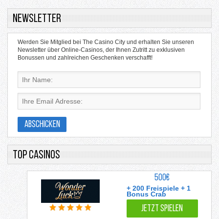
Newsletter
Werden Sie Mitglied bei The Casino City und erhalten Sie unseren
Newsletter über Online-Casinos, der Ihnen Zutritt zu exklusiven
Bonussen und zahlreichen Geschenken verschafft!
Top Casinos
500€
+ 200 Freispiele + 1
Bonus Crab
JETZT SPIELEN