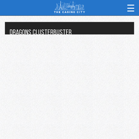
☰
Dragons clusterbuster
Top Casinos
Casino Bonus
Regeln & Strategien
Gratis Casino-Spiele
Casino Ratgeber
News