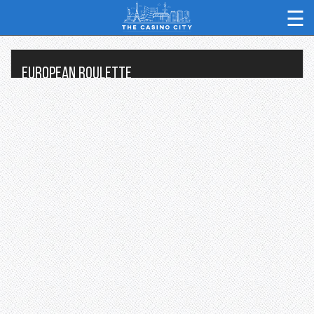
☰
European roulette
Top Casinos
Casino Bonus
Regeln & Strategien
Gratis Casino-Spiele
Casino Ratgeber
News