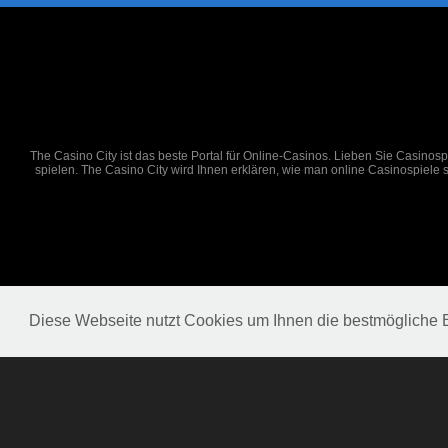
The Casino City ist das beste Portal für Online-Casinos. Lieben Sie Casinospie
spielen. The Casino City wird Ihnen erklären, wie man online Casinospiele
Diese Webseite nutzt Cookies um Ihnen die bestmögliche E