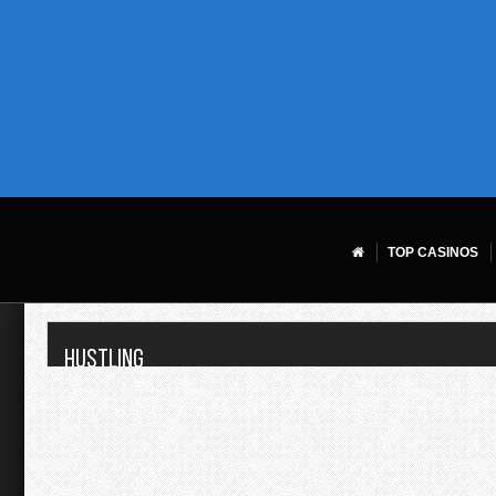
TOP CASINOS
Hustling