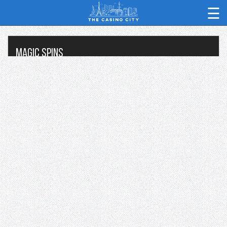
☰
Magic spins
Top Casinos
Casino Bonus
Regeln & Strategien
Gratis Casino-Spiele
Casino Ratgeber
News