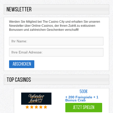
Newsletter
Werden Sie Mitglied bei The Casino City und erhalten Sie unseren
Newsletter über Online-Casinos, der Ihnen Zutritt zu exklusiven
Bonussen und zahlreichen Geschenken verschafft!
Top Casinos
500€
+ 200 Freispiele + 1
Bonus Crab
JETZT SPIELEN