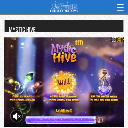
☰
Mystic hive
Top Casinos
Casino Bonus
Regeln & Strategien
Gratis Casino-Spiele
Casino Ratgeber
News