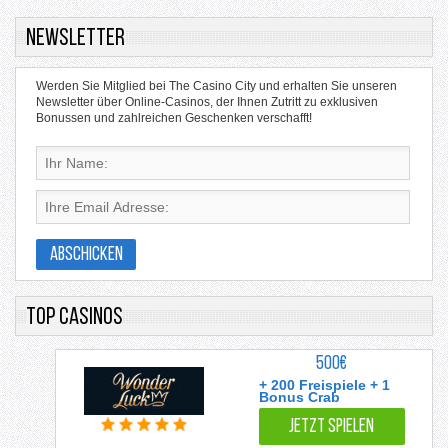
Newsletter
Werden Sie Mitglied bei The Casino City und erhalten Sie unseren
Newsletter über Online-Casinos, der Ihnen Zutritt zu exklusiven
Bonussen und zahlreichen Geschenken verschafft!
Top Casinos
500€
+ 200 Freispiele + 1
Bonus Crab
JETZT SPIELEN