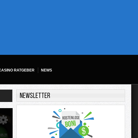
CASINO RATGEBER
NEWS
Newsletter