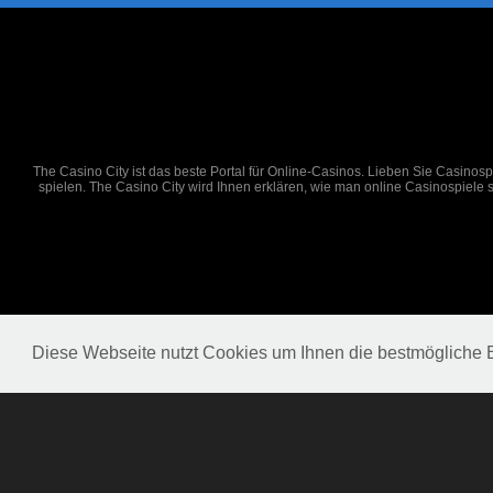
The Casino City ist das beste Portal für Online-Casinos. Lieben Sie Casinospie
spielen. The Casino City wird Ihnen erklären, wie man online Casinospiele
Diese Webseite nutzt Cookies um Ihnen die bestmögliche E