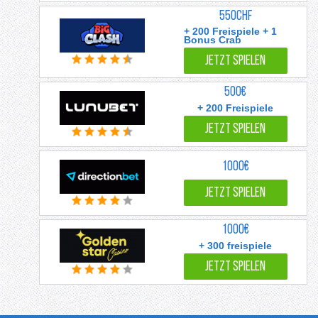
550CHF
+ 200 Freispiele + 1
Bonus Crab
JETZT SPIELEN
500€
+ 200 Freispiele
JETZT SPIELEN
1000€
JETZT SPIELEN
1000€
+ 300 freispiele
JETZT SPIELEN