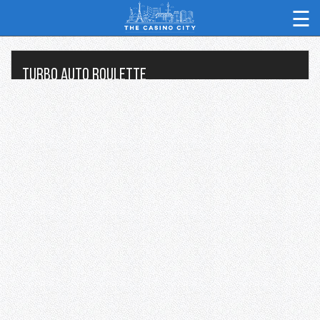
☰
Turbo auto roulette
Top Casinos
Casino Bonus
Regeln & Strategien
Gratis Casino-Spiele
Casino Ratgeber
News