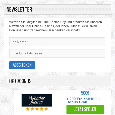
Newsletter
Werden Sie Mitglied bei The Casino City und erhalten Sie unseren
Newsletter über Online-Casinos, der Ihnen Zutritt zu exklusiven
Bonussen und zahlreichen Geschenken verschafft!
Top Casinos
500€
+ 200 Freispiele + 1
Bonus Crab
JETZT SPIELEN