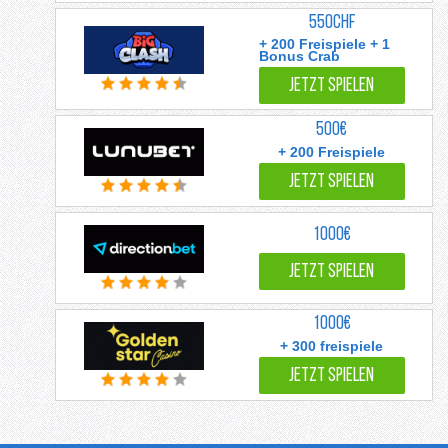
550CHF
+ 200 Freispiele + 1
Bonus Crab
JETZT SPIELEN
500€
+ 200 Freispiele
JETZT SPIELEN
1000€
JETZT SPIELEN
1000€
+ 300 freispiele
JETZT SPIELEN