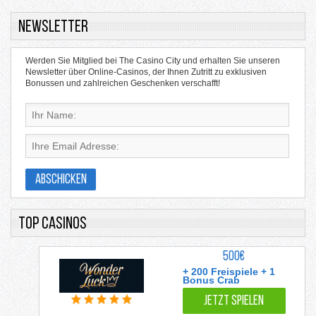
Newsletter
Werden Sie Mitglied bei The Casino City und erhalten Sie unseren
Newsletter über Online-Casinos, der Ihnen Zutritt zu exklusiven
Bonussen und zahlreichen Geschenken verschafft!
Top Casinos
500€
+ 200 Freispiele + 1
Bonus Crab
JETZT SPIELEN