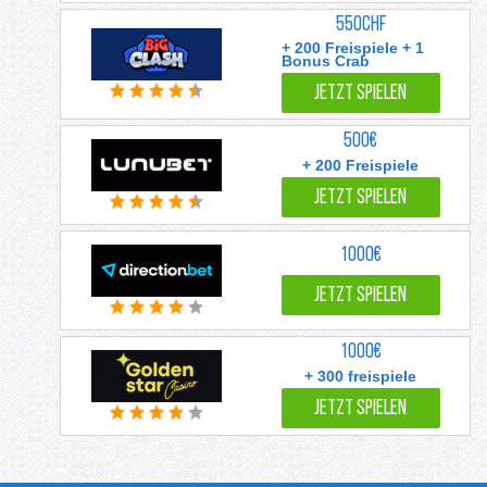
550CHF
+ 200 Freispiele + 1
Bonus Crab
JETZT SPIELEN
500€
+ 200 Freispiele
JETZT SPIELEN
1000€
JETZT SPIELEN
1000€
+ 300 freispiele
JETZT SPIELEN