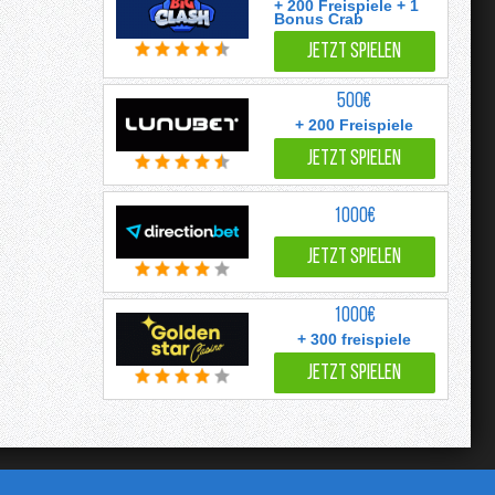
+ 200 Freispiele + 1
Bonus Crab
JETZT SPIELEN
500€
+ 200 Freispiele
JETZT SPIELEN
1000€
JETZT SPIELEN
1000€
+ 300 freispiele
JETZT SPIELEN