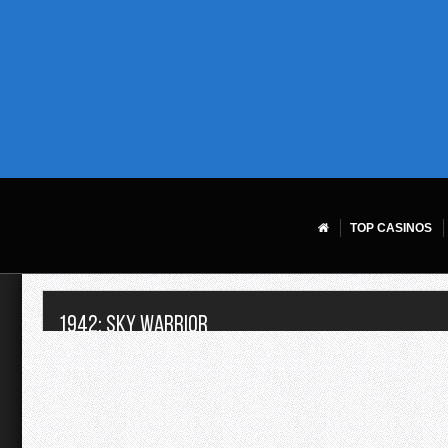
TOP CASINOS
1942: sky warrior