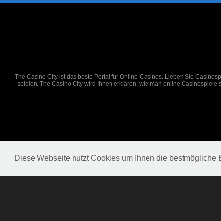
The Casino City ist das beste Portal für Online-Casinos. Lieben Sie Casinospie
spielen. The Casino City wird Ihnen erklären, wie man online Casinospiele
Diese Webseite nutzt Cookies um Ihnen die bestmögliche E