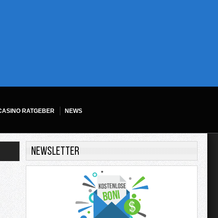
CASINO RATGEBER
NEWS
Newsletter