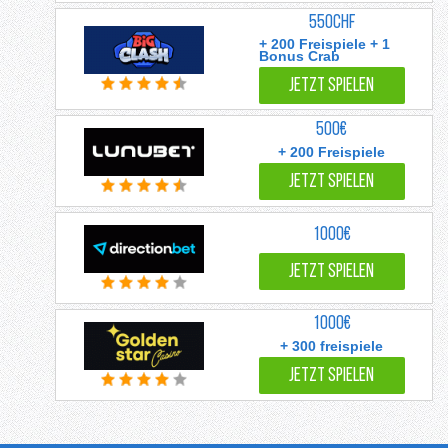
550CHF
+ 200 Freispiele + 1
Bonus Crab
JETZT SPIELEN
500€
+ 200 Freispiele
JETZT SPIELEN
1000€
JETZT SPIELEN
1000€
+ 300 freispiele
JETZT SPIELEN