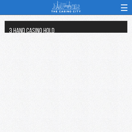
☰
3 hand casino hold
Top Casinos
Casino Bonus
Regeln & Strategien
Gratis Casino-Spiele
Casino Ratgeber
News