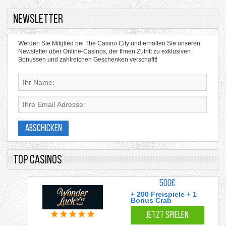
Newsletter
Werden Sie Mitglied bei The Casino City und erhalten Sie unseren
Newsletter über Online-Casinos, der Ihnen Zutritt zu exklusiven
Bonussen und zahlreichen Geschenken verschafft!
Top Casinos
500€
+ 200 Freispiele + 1
Bonus Crab
JETZT SPIELEN