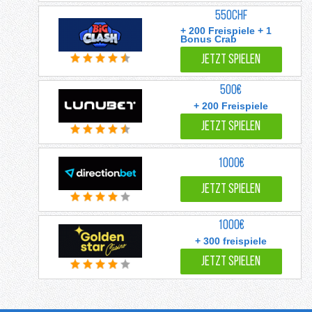
550CHF
+ 200 Freispiele + 1
Bonus Crab
JETZT SPIELEN
500€
+ 200 Freispiele
JETZT SPIELEN
1000€
JETZT SPIELEN
1000€
+ 300 freispiele
JETZT SPIELEN