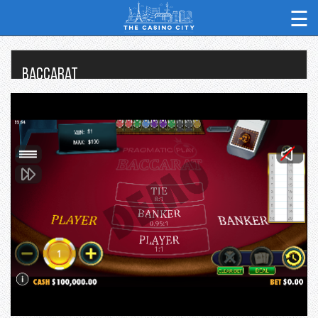
☰
Baccarat
Top Casinos
Casino Bonus
Regeln & Strategien
Gratis Casino-Spiele
Casino Ratgeber
News