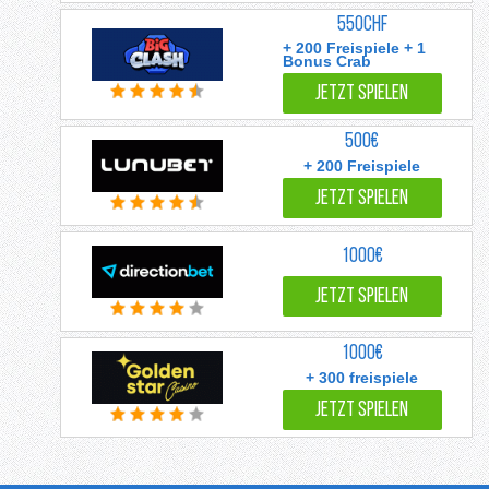
550CHF
+ 200 Freispiele + 1
Bonus Crab
JETZT SPIELEN
500€
+ 200 Freispiele
JETZT SPIELEN
1000€
JETZT SPIELEN
1000€
+ 300 freispiele
JETZT SPIELEN