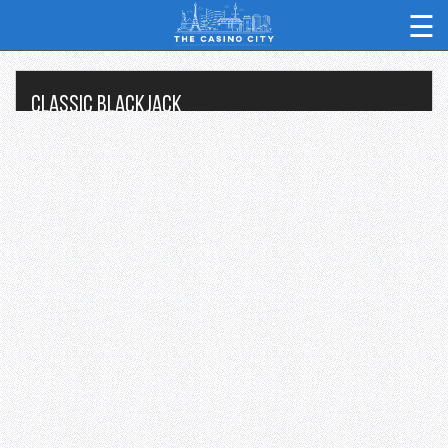
☰
Classic blackjack
Top Casinos
Casino Bonus
Regeln & Strategien
Gratis Casino-Spiele
Casino Ratgeber
News