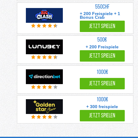
550CHF
+ 200 Freispiele + 1
Bonus Crab
JETZT SPIELEN
500€
+ 200 Freispiele
JETZT SPIELEN
1000€
JETZT SPIELEN
1000€
+ 300 freispiele
JETZT SPIELEN