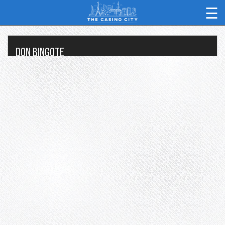
☰
Don bingote
Top Casinos
Casino Bonus
Regeln & Strategien
Gratis Casino-Spiele
Casino Ratgeber
News