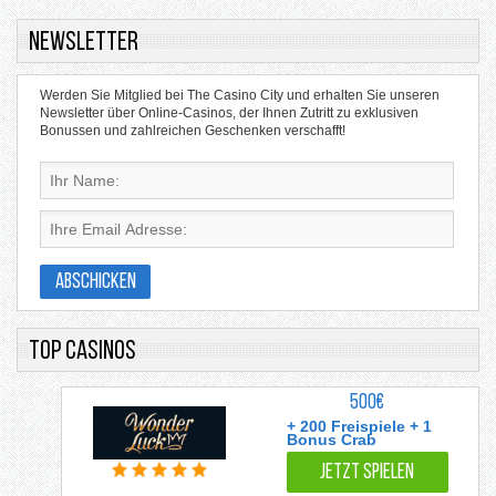
Newsletter
Werden Sie Mitglied bei The Casino City und erhalten Sie unseren
Newsletter über Online-Casinos, der Ihnen Zutritt zu exklusiven
Bonussen und zahlreichen Geschenken verschafft!
Top Casinos
500€
+ 200 Freispiele + 1
Bonus Crab
JETZT SPIELEN