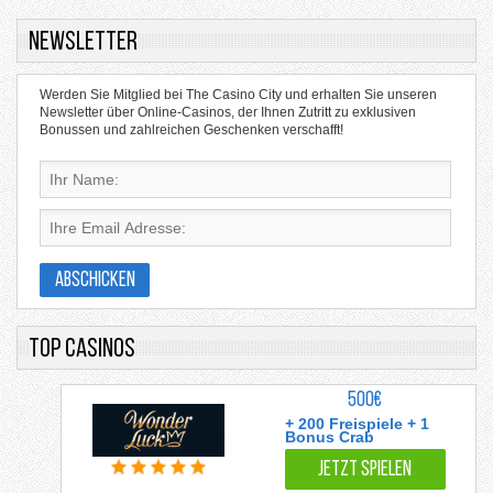
Newsletter
Werden Sie Mitglied bei The Casino City und erhalten Sie unseren
Newsletter über Online-Casinos, der Ihnen Zutritt zu exklusiven
Bonussen und zahlreichen Geschenken verschafft!
Top Casinos
500€
+ 200 Freispiele + 1
Bonus Crab
JETZT SPIELEN