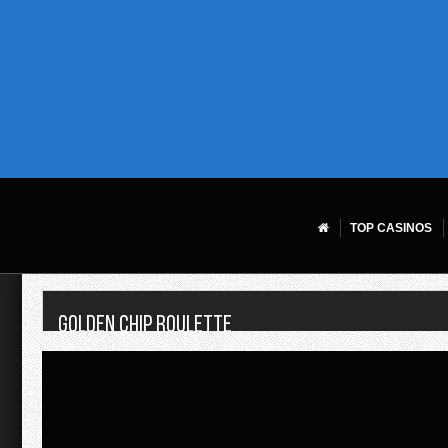
TOP CASINOS
Golden chip roulette