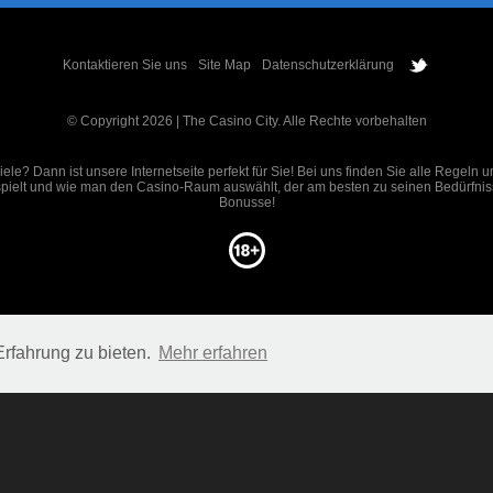
Kontaktieren Sie uns
Site Map
Datenschutzerklärung
© Copyright 2026 | The Casino City. Alle Rechte vorbehalten
le? Dann ist unsere Internetseite perfekt für Sie! Bei uns finden Sie alle Regeln u
 spielt und wie man den Casino-Raum auswählt, der am besten zu seinen Bedürfniss
Bonusse!
rfahrung zu bieten.
Mehr erfahren