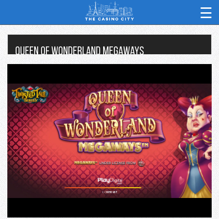
☰
Queen of wonderland megaways
Top Casinos
Casino Bonus
Regeln & Strategien
Gratis Casino-Spiele
Casino Ratgeber
News