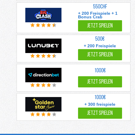
550CHF
+ 200 Freispiele + 1
Bonus Crab
JETZT SPIELEN
500€
+ 200 Freispiele
JETZT SPIELEN
1000€
JETZT SPIELEN
1000€
+ 300 freispiele
JETZT SPIELEN