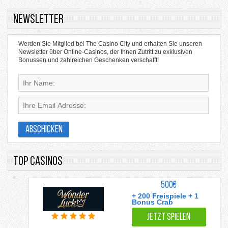
Newsletter
Werden Sie Mitglied bei The Casino City und erhalten Sie unseren
Newsletter über Online-Casinos, der Ihnen Zutritt zu exklusiven
Bonussen und zahlreichen Geschenken verschafft!
Top Casinos
500€
+ 200 Freispiele + 1
Bonus Crab
JETZT SPIELEN