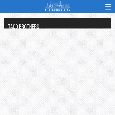
☰
Taco Brothers
Top Casinos
Casino Bonus
Regeln & Strategien
Gratis Casino-Spiele
Casino Ratgeber
News