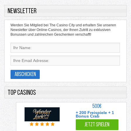
Newsletter
Werden Sie Mitglied bei The Casino City und erhalten Sie unseren
Newsletter über Online-Casinos, der Ihnen Zutritt zu exklusiven
Bonussen und zahlreichen Geschenken verschafft!
Top Casinos
500€
+ 200 Freispiele + 1
Bonus Crab
JETZT SPIELEN