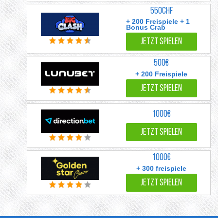
550CHF
+ 200 Freispiele + 1
Bonus Crab
JETZT SPIELEN
500€
+ 200 Freispiele
JETZT SPIELEN
1000€
JETZT SPIELEN
1000€
+ 300 freispiele
JETZT SPIELEN