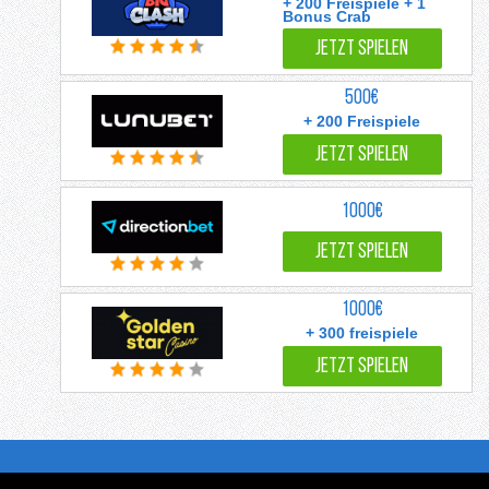
+ 200 Freispiele + 1
Bonus Crab
JETZT SPIELEN
500€
+ 200 Freispiele
JETZT SPIELEN
1000€
JETZT SPIELEN
1000€
+ 300 freispiele
JETZT SPIELEN