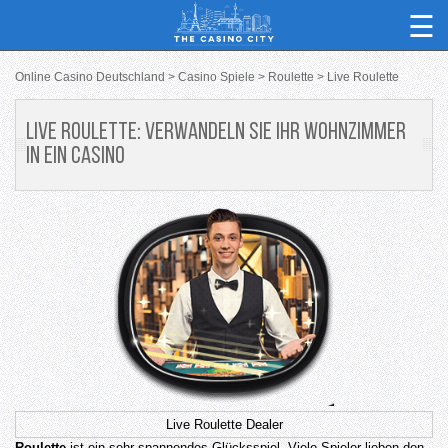
☰
Online Casino Deutschland
Casino Spiele
Roulette
Live Roulette
Top Casinos
Live Roulette: Verwandeln Sie Ihr Wohnzimmer
in ein Casino
Casino Bonus
Regeln & Strategien
Gratis Casino-Spiele
Casino Ratgeber
News
Live Roulette Dealer
Roulette
ist ein sehr spannendes Glücksspiel. Viele Spieler lieben den