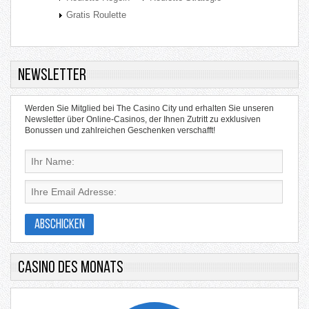
Gratis Roulette
Newsletter
Werden Sie Mitglied bei The Casino City und erhalten Sie unseren
Newsletter über Online-Casinos, der Ihnen Zutritt zu exklusiven
Bonussen und zahlreichen Geschenken verschafft!
Casino des Monats