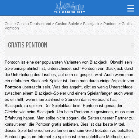
☰
Online Casino Deutschland
Casino Spiele
Blackjack
Pontoon
Gratis
Pontoon
Top Casinos
Gratis Pontoon
Casino Bonus
Pontoon ist eine der populärsten Varianten von Blackjack. Obwohl sein
Regeln & Strategien
Spielprinzip ähnlich ist, unterscheidet sich Pontoon von Blackjack durch
die Unterteilung des Tisches, auf dem es gespielt wird. Auch wenn man
Gratis Casino-Spiele
ein erfahrener Blackjack-Spieler ist, kann man durch einige Aspekte von
Pontoon
überrascht sein. Was das angeht, gibt es wenig Unterschiede
Casino Ratgeber
zwischen einem Blackjack-Spieler und einem Spielanfänger, auch wenn
es ein hilft, wenn man zahlreiche Stunden damit verbracht hat,
News
Blackjack zu spielen. Der Spielablauf beim Pontoon ist genau der
Gleiche wie beim Blackjack. Um beim Pontoon zu gewinnen, muss man
Erfahrung haben. Man sollte nicht zögern, die Seiten unserer Partner zu
konsultieren, die Pontoon gratis anbieten. Dies ist das beste Mittel,
dieses Spiel beherrschen zu lernen und sein Geld trotzdem zu behalten.
Pontoon gratis im Internet zu spielen ist eine unfehlbare Methode, um