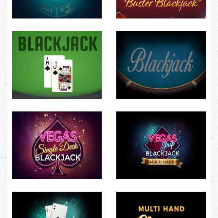
Premier blackjack with side bets
Premier blackjack with buster
blackjack
Blackjack neo
Classic blackjack
Multi hand vegas single deck
Multi hand vegas strip blackjack
blackjack