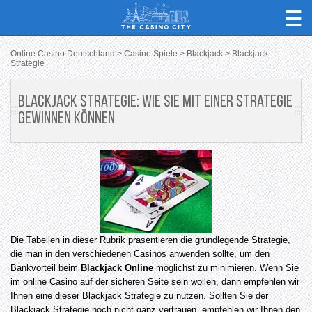
☰
Online Casino Deutschland
Casino Spiele
Blackjack
Blackjack
Strategie
Top Casinos
Blackjack Strategie: Wie Sie mit einer Strategie
Casino Bonus
gewinnen können
Regeln & Strategien
Gratis Casino-Spiele
Casino Ratgeber
News
Die Tabellen in dieser Rubrik präsentieren die grundlegende Strategie,
die man in den verschiedenen Casinos anwenden sollte, um den
Bankvorteil beim
Blackjack Online
möglichst zu minimieren. Wenn Sie
im online Casino auf der sicheren Seite sein wollen, dann empfehlen wir
Ihnen eine dieser Blackjack Strategie zu nutzen. Sollten Sie der
Blackjack Strategie noch nicht ganz vertrauen, empfehlen wir Ihnen den