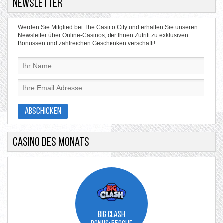
Newsletter
Werden Sie Mitglied bei The Casino City und erhalten Sie unseren
Newsletter über Online-Casinos, der Ihnen Zutritt zu exklusiven
Bonussen und zahlreichen Geschenken verschafft!
Casino des Monats
BIG CLASH