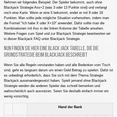
Nehmen wir folgendes Beispiel: Der Spieler bekommt, auch ohne
Blackjack Strategie Ass+2 (was 3 oder 13 Punkte sind) und verlangt
noch eine Karte. Wenn er eine 5 bekommt, endet er mit 8 oder 18
Punkten. Man sollte jede mögliche Situation vorhersehen, indem man
die Formel "Ich habe X oder X+10" anwendet. Dafür sollte man die
Kombinationen mit Ass in der linken Kolonne der Tabelle ansehen.
Weitere Fragen zum Spiel und zur Blackjack Strategie beantworten wir
in dieser Blackjack FAQ unter Blackjack Strategie.
Nun finden Sie hier eine Black Jack Tabelle, die die
Grundstrategie beim Blackjack beschreibt
Wenn Sie alle Regeln verstanden haben und alle Bedenken vom Tisch
sind, geht es langsam darum um einen Geld Betrag zu spielen. Dafür ist
es unbedingt erforderlich, dass Sie sich mit dem Thema Strategie
Blackjack auseinandergesetzt haben. Spielt jemand ohne Blackjack
Strategie werden die anderen Spieler das schnell bemerken und
wahrscheinlich auch ausnutzen. Seien Sie deshalb einfach immer ein
wenig vorsichtig.
Hand der Bank