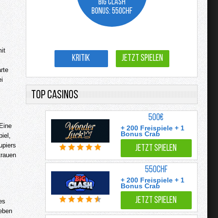
BIG CLASH
BONUS: 550CHF
it
KRITIK
JETZT SPIELEN
rte
i
Top Casinos
500€
 Eine
+ 200 Freispiele + 1
Bonus Crab
iel,
upiers
JETZT SPIELEN
trauen
550CHF
+ 200 Freispiele + 1
Bonus Crab
JETZT SPIELEN
es
Geben