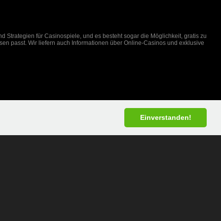
nd Strategien für Casinospiele, und es besteht sogar die Möglichkeit, gratis zu
en passt. Wir liefern auch Informationen über Online-Casinos und exklusive
Einverstanden!