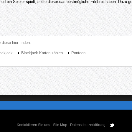
end ein Spieler spielt, sollte dieser das bestmögliche Erlebnis haben. Dazu g
diese hier finden:
lackjack
Blackjack Karten zählen
Pontoon
Kontaktieren Sie uns
Site Map
Datenschutzerklärung