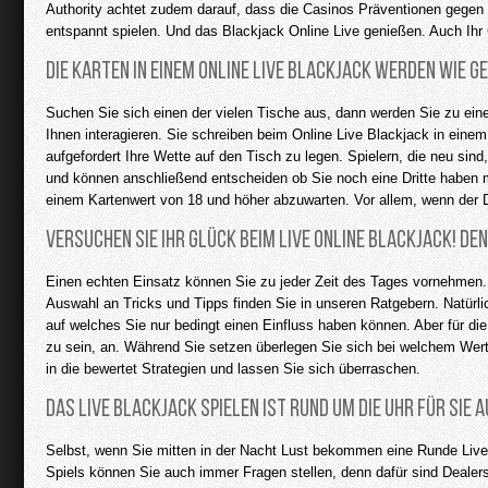
Authority achtet zudem darauf, dass die Casinos Präventionen gegen S
entspannt spielen. Und das Blackjack Online Live genießen. Auch Ihr 
Die Karten in einem Online Live Blackjack werden wie 
Suchen Sie sich einen der vielen Tische aus, dann werden Sie zu eine
Ihnen interagieren. Sie schreiben beim Online Live Blackjack in eine
aufgefordert Ihre Wette auf den Tisch zu legen. Spielern, die neu sin
und können anschließend entscheiden ob Sie noch eine Dritte haben m
einem Kartenwert von 18 und höher abzuwarten. Vor allem, wenn der De
Versuchen Sie Ihr Glück beim Live Online Blackjack! Den
Einen echten Einsatz können Sie zu jeder Zeit des Tages vornehmen. 
Auswahl an Tricks und Tipps finden Sie in unseren Ratgebern. Natürli
auf welches Sie nur bedingt einen Einfluss haben können. Aber für die 
zu sein, an. Während Sie setzen überlegen Sie sich bei welchem Wert
in die bewertet Strategien und lassen Sie sich überraschen.
Das Live Blackjack spielen ist rund um die Uhr für Sie 
Selbst, wenn Sie mitten in der Nacht Lust bekommen eine Runde Live
Spiels können Sie auch immer Fragen stellen, denn dafür sind Deale