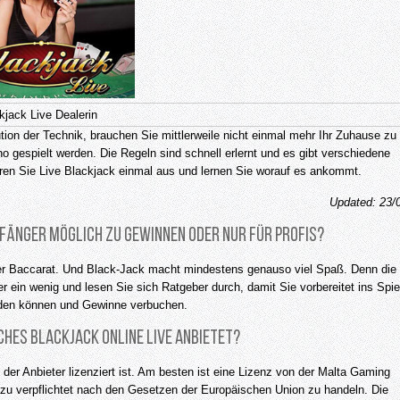
kjack Live Dealerin
tion der Technik, brauchen Sie mittlerweile nicht einmal mehr Ihr Zuhause zu
o gespielt werden. Die Regeln sind schnell erlernt und es gibt verschiedene
ren Sie Live Blackjack einmal aus und lernen Sie worauf es ankommt.
Updated: 23/
Anfänger möglich zu gewinnen oder nur für Profis?
der Baccarat. Und Black-Jack macht mindestens genauso viel Spaß. Denn die
er ein wenig und lesen Sie sich Ratgeber durch, damit Sie vorbereitet ins Spie
finden können und Gewinne verbuchen.
ches Blackjack Online Live anbietet?
 der Anbieter lizenziert ist. Am besten ist eine Lizenz von der Malta Gaming
azu verpflichtet nach den Gesetzen der Europäischen Union zu handeln. Die