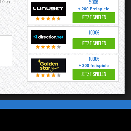
ehören
500€
+ 200 Freispiele
JETZT SPIELEN
1000€
JETZT SPIELEN
1000€
+ 300 freispiele
JETZT SPIELEN