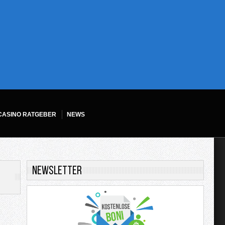
CASINO RATGEBER
NEWS
Newsletter