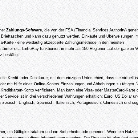
iner
Zahlungs-Software
, die von der FSA (Financial Services Authority) gene
hen Brieftaschen und kann dazu genutzt werden, Einkäufe und Überweisungen i
isa-Karte - eine weitläufig akzeptierte Zahlungsmethode in den meisten
tämter etc. EntroPay funktioniert in mehr als 150 Regionen auf der ganzen W
z bestätigt.
elle Kredit- oder Debitkarte, mit dem einzigen Unterschied, dass sie virtuell i
oder mit Hilfe eines Online-Kontos Einzahlungen und Abhebungen zu tätigen.
n Kreditkarten-Konto verifizieren. Man kann eine Visa- oder MasterCard-Karte 
r Service ist in drei verschiedenen Währungen erhältlich: Euro, US Dollar un
zösisch, Englisch, Spanisch, Italienisch, Portugiesisch, Chinesisch und sog
er, ein Gültigkeitsdatum und ein Sicherheitscode generiert. Wenn ein Nutzer
 muss er genau diese Informationen angeben. Der Prozess ist also fast gen