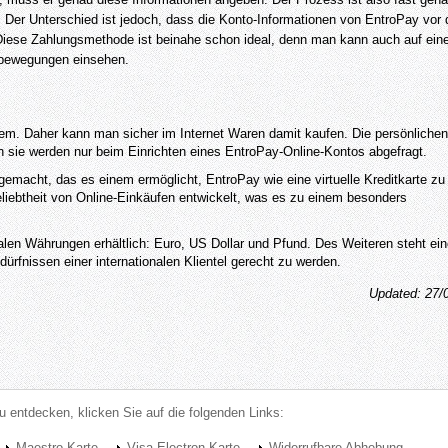
. Der Unterschied ist jedoch, dass die Konto-Informationen von EntroPay vor
 Diese Zahlungsmethode ist beinahe schon ideal, denn man kann auch auf eine
obewegungen einsehen.
em. Daher kann man sicher im Internet Waren damit kaufen. Die persönlichen
nn sie werden nur beim Einrichten eines EntroPay-Online-Kontos abgefragt.
 gemacht, das es einem ermöglicht, EntroPay wie eine virtuelle Kreditkarte zu
liebtheit von Online-Einkäufen entwickelt, was es zu einem besonders
alen Währungen erhältlich: Euro, US Dollar und Pfund. Des Weiteren steht ei
rfnissen einer internationalen Klientel gerecht zu werden.
Updated: 27/
 entdecken, klicken Sie auf die folgenden Links:
Maestro Karte
Visa Electron-Karte
Widerrufbare Abhebung