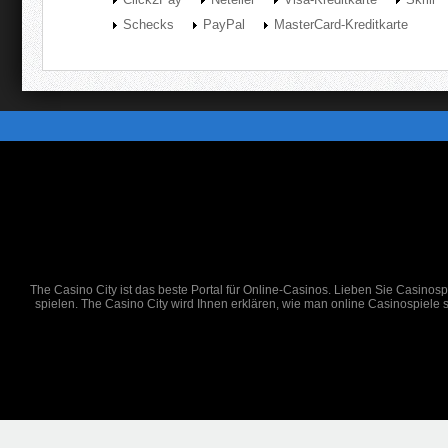
Schecks
PayPal
MasterCard-Kreditkarte
The Casino City ist das beste Portal für Online-Casinos. Lieben Sie Casinospie
spielen. The Casino City wird Ihnen erklären, wie man online Casinospiele