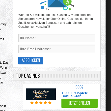
Werden Sie Mitglied bei The Casino City und erhalten
Sie unseren Newsletter über Online-Casinos, der Ihnen
Zutritt zu exklusiven Bonussen und zahlreichen
hmigt
Geschenken verschafft!
m
elt
st. Das
 Wenn
dazu
Top Casinos
d
ar
500€
+ 200 Freispiele + 1
Bonus Crab
JETZT SPIELEN
 sein
auso,