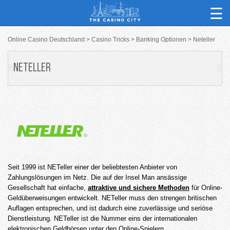
☰
Online Casino Deutschland
Casino Tricks
Banking Optionen
Neteller
Top Casinos
neteller
Casino Bonus
Regeln & Strategien
Gratis Casino-Spiele
Casino Ratgeber
News
Seit 1999 ist NETeller einer der beliebtesten Anbieter von
Zahlungslösungen im Netz. Die auf der Insel Man ansässige
Gesellschaft hat einfache,
attraktive und sichere Methoden
für Online-
Geldüberweisungen entwickelt. NETeller muss den strengen britischen
Auflagen entsprechen, und ist dadurch eine zuverlässige und seriöse
Dienstleistung. NETeller ist die Nummer eins der internationalen
elektronischen Geldbörsen unter den Online-Spielern.