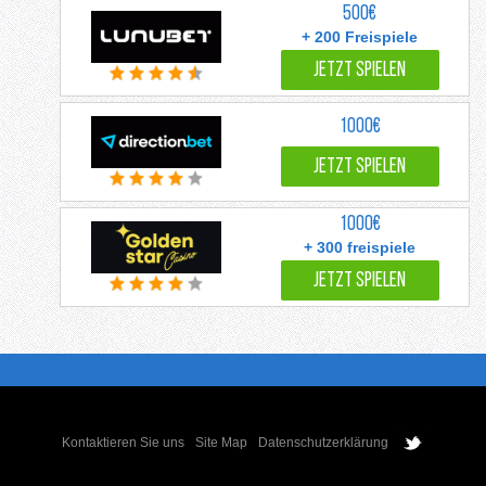
500€
+ 200 Freispiele
JETZT SPIELEN
1000€
JETZT SPIELEN
1000€
+ 300 freispiele
JETZT SPIELEN
Kontaktieren Sie uns
Site Map
Datenschutzerklärung