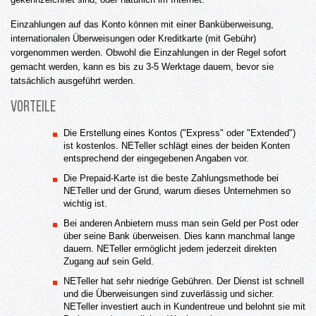
Einzahlungen auf das Konto können mit einer Banküberweisung,
internationalen Überweisungen oder Kreditkarte (mit Gebühr)
vorgenommen werden. Obwohl die Einzahlungen in der Regel sofort
gemacht werden, kann es bis zu 3-5 Werktage dauern, bevor sie
tatsächlich ausgeführt werden.
Vorteile
Die Erstellung eines Kontos ("Express" oder "Extended")
ist kostenlos. NETeller schlägt eines der beiden Konten
entsprechend der eingegebenen Angaben vor.
Die Prepaid-Karte ist die beste Zahlungsmethode bei
NETeller und der Grund, warum dieses Unternehmen so
wichtig ist.
Bei anderen Anbietern muss man sein Geld per Post oder
über seine Bank überweisen. Dies kann manchmal lange
dauern. NETeller ermöglicht jedem jederzeit direkten
Zugang auf sein Geld.
NETeller hat sehr niedrige Gebühren. Der Dienst ist schnell
und die Überweisungen sind zuverlässig und sicher.
NETeller investiert auch in Kundentreue und belohnt sie mit