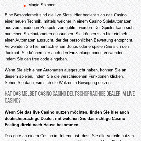
Magic Spinners
Eine Besonderheit sind die live Slots. Hier bedient sich das Casino
einer neuen Technik, mittels welcher in einem Casino Spielautomaten
aus verschiedenen Perspektiven gefilmt werden. Der Spieler kann sich
nun einen Spielautomaten aussuchen. Sie können sich hier einfach
einen Automaten aussucht, der der persönlichen Bewertung entspricht.
Verwenden Sie hier einfach einen Bonus oder erspielen Sie sich den
Jackpot. Sie können hier auch den Einzahlungsbonus verwenden,
indem Sie den free code eingeben.
Wenn Sie sich einen Automaten ausgesucht haben, können Sie an
diesem spielen, indem Sie die verschiedenen Funktionen klicken.
Sehen Sie dann, wie sich die Walzen in Bewegung setzen.
Hat das Melbet Casino Casino deutschsprachige Dealer im Live
Casino?
Wenn Sie das live Casino nutzen möchten, finden Sie hier auch
deutschsprachige Dealer, mit welchen Sie das richtige Casino
Feeling direkt nach Hause bekommen.
Das gute an einem Casino im Internet ist, dass Sie alle Vorteile nutzen