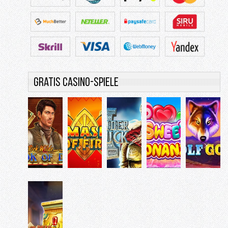
Gratis Casino-Spiele
Rich Wilde
9 masks of
Thunderstruck
Sweet
Wolf Gold
and the
fire
2 remastered
bonanza
Book of
Dead