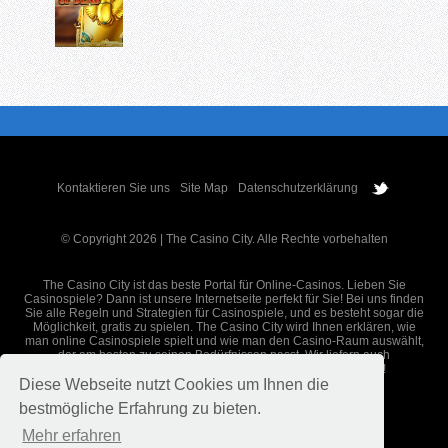
Legacy of
dead
Kontaktieren Sie uns
Site Map
Datenschutzerklärung
© Copyright 2026 | The Casino City. Alle Rechte vorbehalten
The Casino City ist das beste Portal für Online-Casinos. Lieben Sie
Casinospiele? Dann ist unsere Internetseite perfekt für Sie! Bei uns finden
Sie alle Regeln und Strategien für Casinospiele, und es besteht sogar die
Möglichkeit, gratis zu spielen. The Casino City wird Ihnen erklären, wie
man online Casinospiele spielt und wie man den Casino-Raum auswählt,
der am besten zu seinen Bedürfnissen passt. Wir liefern auch
Informationen über Online-Casinos und exklusive Bonusse!
Diese Webseite nutzt Cookies um Ihnen die
bestmögliche Erfahrung zu bieten.
Mehr erfahren