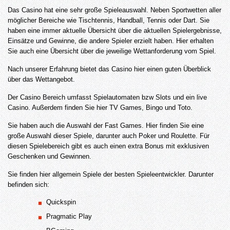
Das Casino hat eine sehr große Spieleauswahl. Neben Sportwetten aller
möglicher Bereiche wie Tischtennis, Handball, Tennis oder Dart. Sie
haben eine immer aktuelle Übersicht über die aktuellen Spielergebnisse,
Einsätze und Gewinne, die andere Spieler erzielt haben. Hier erhalten
Sie auch eine Übersicht über die jeweilige Wettanforderung vom Spiel.
Nach unserer Erfahrung bietet das Casino hier einen guten Überblick
über das Wettangebot.
Der Casino Bereich umfasst Spielautomaten bzw Slots und ein live
Casino. Außerdem finden Sie hier TV Games, Bingo und Toto.
Sie haben auch die Auswahl der Fast Games. Hier finden Sie eine
große Auswahl dieser Spiele, darunter auch Poker und Roulette. Für
diesen Spielebereich gibt es auch einen extra Bonus mit exklusiven
Geschenken und Gewinnen.
Sie finden hier allgemein Spiele der besten Spieleentwickler. Darunter
befinden sich:
Quickspin
Pragmatic Play