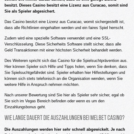
besitzt. Dieses Casino besitzt eine Lizenz aus Curacao, somit sind
Sie als Spieler abgesichert.
Das Casino besitzt eine Lizenz aus Curacao, womit sichergestellt ist,
dass alle Richtlinien eingehalten werden und ein faires Spiel herrscht.
Zudem wird eine spezielle Software verwendet und eine SSL-
Verschlüsselung. Diese Sicherheits Software stellt sicher, dass alle
Geld Transaktionen mit einer höchsten Sicherheit behandelt werden.
Des Weiteren spricht sich das Casino für die Spielsuchtprävention aus.
Hier können Spieler sich Hilfe und Tipps holen, wenn Sie denken, dass
Sie Spielsuchtgefährdet sind. Spieler erhalten hier Hilfestellungen und
können sich stets telefonisch an die Organisation wenden, wenn Sie
weitere Hilfe in Anspruch nehmen möchten.
Nach unserer Bewertung sind Sie hier als Spieler sehr sicher, egal ob
Sie sich im Vegas Bereich befinden oder wenn es um den
Einzahlungsbonus geht.
Wie lange dauert die Auszahlungen bei Melbet Casino?
Die Auszahlungen werden hier sehr schnell abgewickelt. Je nach