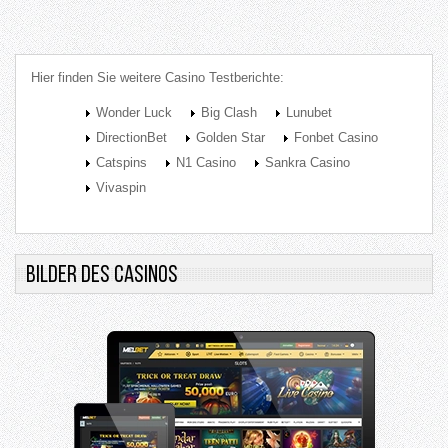
Hier finden Sie weitere Casino Testberichte:
Wonder Luck
Big Clash
Lunubet
DirectionBet
Golden Star
Fonbet Casino
Catspins
N1 Casino
Sankra Casino
Vivaspin
Bilder des Casinos