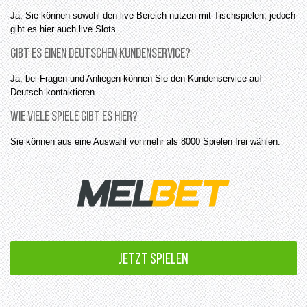
Ja, Sie können sowohl den live Bereich nutzen mit Tischspielen, jedoch
gibt es hier auch live Slots.
Gibt es einen deutschen Kundenservice?
Ja, bei Fragen und Anliegen können Sie den Kundenservice auf
Deutsch kontaktieren.
Wie viele Spiele gibt es hier?
Sie können aus eine Auswahl vonmehr als 8000 Spielen frei wählen.
JETZT SPIELEN