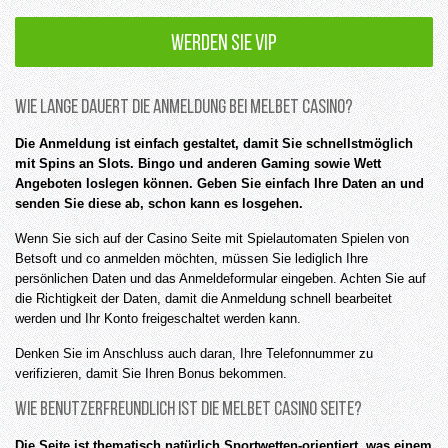
WERDEN SIE VIP
Wie lange dauert die Anmeldung bei Melbet Casino?
Die Anmeldung ist einfach gestaltet, damit Sie schnellstmöglich
mit Spins an Slots. Bingo und anderen Gaming sowie Wett
Angeboten loslegen können. Geben Sie einfach Ihre Daten an und
senden Sie diese ab, schon kann es losgehen.
Wenn Sie sich auf der Casino Seite mit Spielautomaten Spielen von
Betsoft und co anmelden möchten, müssen Sie lediglich Ihre
persönlichen Daten und das Anmeldeformular eingeben. Achten Sie auf
die Richtigkeit der Daten, damit die Anmeldung schnell bearbeitet
werden und Ihr Konto freigeschaltet werden kann.
Denken Sie im Anschluss auch daran, Ihre Telefonnummer zu
verifizieren, damit Sie Ihren Bonus bekommen.
Wie benutzerfreundlich ist die Melbet Casino Seite?
Die Seite ist thematisch natürlich Sportwetten-orientiert, was einem