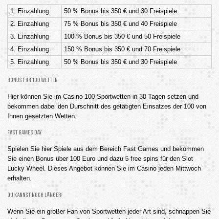
1. Einzahlung
50 % Bonus bis 350 € und 30 Freispiele
2. Einzahlung
75 % Bonus bis 350 € und 40 Freispiele
3. Einzahlung
100 % Bonus bis 350 € und 50 Freispiele
4. Einzahlung
150 % Bonus bis 350 € und 70 Freispiele
5. Einzahlung
50 % Bonus bis 350 € und 30 Freispiele
Bonus für 100 Wetten
Hier können Sie im Casino 100 Sportwetten in 30 Tagen setzen und
bekommen dabei den Durschnitt des getätigten Einsatzes der 100 von
Ihnen gesetzten Wetten.
Fast Games Day
Spielen Sie hier Spiele aus dem Bereich Fast Games und bekommen
Sie einen Bonus über 100 Euro und dazu 5 free spins für den Slot
Lucky Wheel. Dieses Angebot können Sie im Casino jeden Mittwoch
erhalten.
Du kannst noch länger!
Wenn Sie ein großer Fan von Sportwetten jeder Art sind, schnappen Sie