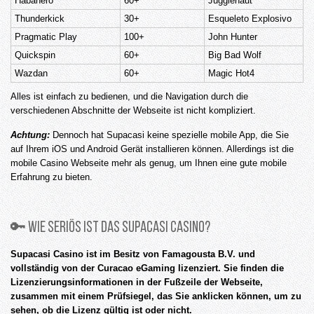
Habanero
60+
Jugglenaut
Thunderkick
30+
Esqueleto Explosivo
Pragmatic Play
100+
John Hunter
Quickspin
60+
Big Bad Wolf
Wazdan
60+
Magic Hot4
Alles ist einfach zu bedienen, und die Navigation durch die
verschiedenen Abschnitte der Webseite ist nicht kompliziert.
Achtung:
Dennoch hat Supacasi keine spezielle mobile App, die Sie
auf Ihrem iOS und Android Gerät installieren können. Allerdings ist die
mobile Casino Webseite mehr als genug, um Ihnen eine gute mobile
Erfahrung zu bieten.
🔑 Wie seriös ist das Supacasi Casino?
Supacasi Casino ist im Besitz von Famagousta B.V. und
vollständig von der Curacao eGaming lizenziert. Sie finden die
Lizenzierungsinformationen in der Fußzeile der Webseite,
zusammen mit einem Prüfsiegel, das Sie anklicken können, um zu
sehen, ob die Lizenz gültig ist oder nicht.