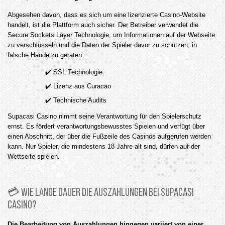
Abgesehen davon, dass es sich um eine lizenzierte Casino-Website
handelt, ist die Plattform auch sicher. Der Betreiber verwendet die
Secure Sockets Layer Technologie, um Informationen auf der Webseite
zu verschlüsseln und die Daten der Spieler davor zu schützen, in
falsche Hände zu geraten.
✔️ SSL Technologie
✔️ Lizenz aus Curacao
✔️ Technische Audits
Supacasi Casino nimmt seine Verantwortung für den Spielerschutz
ernst. Es fördert verantwortungsbewusstes Spielen und verfügt über
einen Abschnitt, der über die Fußzeile des Casinos aufgerufen werden
kann. Nur Spieler, die mindestens 18 Jahre alt sind, dürfen auf der
Wettseite spielen.
💳 Wie lange dauer die Auszahlungen bei Supacasi
Casino?
Die Bearbeitung von Auszahlungen hingegen variiert von einer