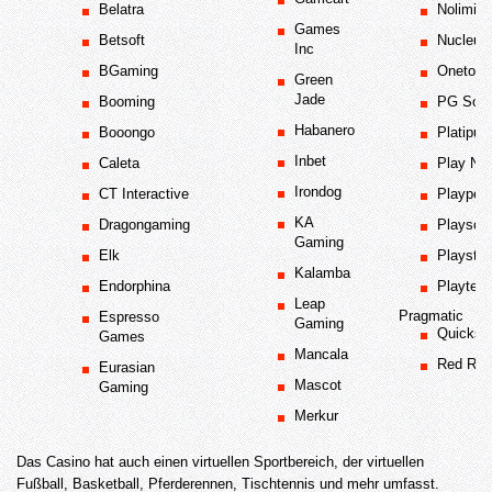
Belatra
Nolimit
Games
Betsoft
Nucleus
Inc
BGaming
Onetouc
Green
Jade
Booming
PG Soft
Habanero
Booongo
Platipus
Inbet
Caleta
Play N 
Irondog
CT Interactive
Playpear
KA
Dragongaming
Playson
Gaming
Elk
Playstar
Kalamba
Endorphina
Playtec
Leap
Pragmatic
Espresso
Gaming
Quicksp
Games
Mancala
Red Rak
Eurasian
Mascot
Gaming
Merkur
Das Casino hat auch einen virtuellen Sportbereich, der virtuellen
Fußball, Basketball, Pferderennen, Tischtennis und mehr umfasst.