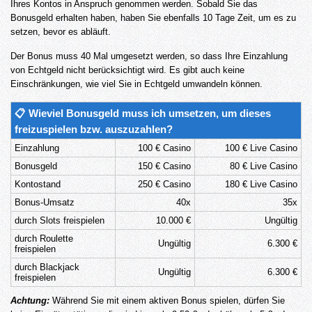
Ihres Kontos in Anspruch genommen werden. Sobald Sie das
Bonusgeld erhalten haben, haben Sie ebenfalls 10 Tage Zeit, um es zu
setzen, bevor es abläuft.
Der Bonus muss 40 Mal umgesetzt werden, so dass Ihre Einzahlung
von Echtgeld nicht berücksichtigt wird. Es gibt auch keine
Einschränkungen, wie viel Sie in Echtgeld umwandeln können.
📋 Wieviel Bonusgeld muss ich umsetzen, um dieses
freizuspielen bzw. auszuzahlen?
Einzahlung
100 € Casino
100 € Live Casino
Bonusgeld
150 € Casino
80 € Live Casino
Kontostand
250 € Casino
180 € Live Casino
Bonus-Umsatz
40x
35x
durch Slots freispielen
10.000 €
Ungültig
durch Roulette
Ungültig
6.300 €
freispielen
durch Blackjack
Ungültig
6.300 €
freispielen
Achtung:
Während Sie mit einem aktiven Bonus spielen, dürfen Sie