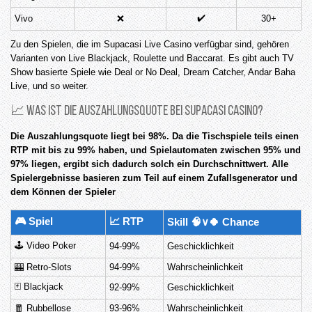
✔️
Vivo
❌
30+
Zu den Spielen, die im Supacasi Live Casino verfügbar sind, gehören
Varianten von Live Blackjack, Roulette und Baccarat. Es gibt auch TV
Show basierte Spiele wie Deal or No Deal, Dream Catcher, Andar Baha
Live, und so weiter.
📈 Was ist die Auszahlungsquote bei Supacasi Casino?
Die Auszahlungsquote liegt bei 98%. Da die Tischspiele teils einen
RTP mit bis zu 99% haben, und Spielautomaten zwischen 95% und
97% liegen, ergibt sich dadurch solch ein Durchschnittwert. Alle
Spielergebnisse basieren zum Teil auf einem Zufallsgenerator und
dem Können der Spieler
🎮 Spiel
📈 RTP
Skill 🧠∨🍀 Chance
🕹️ Video Poker
94-99%
Geschicklichkeit
🎰 Retro-Slots
94-99%
Wahrscheinlichkeit
🃏 Blackjack
92-99%
Geschicklichkeit
🧧 Rubbellose
93-96%
Wahrscheinlichkeit