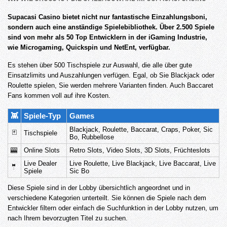
Supacasi Casino bietet nicht nur fantastische Einzahlungsboni,
sondern auch eine anständige Spielebibliothek. Über 2.500 Spiele
sind von mehr als 50 Top Entwicklern in der iGaming Industrie,
wie Microgaming, Quickspin und NetEnt, verfügbar.
Es stehen über 500 Tischspiele zur Auswahl, die alle über gute
Einsatzlimits und Auszahlungen verfügen. Egal, ob Sie Blackjack oder
Roulette spielen, Sie werden mehrere Varianten finden. Auch Baccaret
Fans kommen voll auf ihre Kosten.
👾
Spiele-Typ
Games
Blackjack, Roulette, Baccarat, Craps, Poker, Sic
🃏
Tischspiele
Bo, Rubbellose
🎰
Online Slots
Retro Slots, Video Slots, 3D Slots, Früchteslots
Live Dealer
Live Roulette, Live Blackjack, Live Baccarat, Live
🤵
Spiele
Sic Bo
Diese Spiele sind in der Lobby übersichtlich angeordnet und in
verschiedene Kategorien unterteilt. Sie können die Spiele nach dem
Entwickler filtern oder einfach die Suchfunktion in der Lobby nutzen, um
nach Ihrem bevorzugten Titel zu suchen.