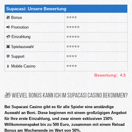
Supacasi: Unsere Bewertung
⭐⭐⭐⭐
🎁 Bonus
⭐⭐⭐⭐⭐
📢 Promotion
💳 Einzahlung
⭐⭐⭐⭐⭐
⭐⭐⭐⭐⭐
👾 Spielauswahl
⭐⭐⭐⭐
💬 Support
⭐⭐⭐⭐
📱 Mobile Casino
Bewertung: 4.5
🎁 Wieviel Bonus kann ich im Supacasi Casino bekommen?
Bei Supacasi Casino gibt es für alle Spieler eine anständige
Auswahl an Boni. Diese beginnen mit einem großzügigen Angebot
für Ihre erste Einzahlung, und zwar einem exklusiven 150%
Willkommenspaket bis zu 500 Euro, zusammen mit einem Reload
Bonus am Wochenende im Wert von 50%.