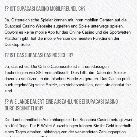
⁉️ Ist Supacasi Casino mobilfreundlich?
Ja. Österreichische Spieler können mit ihren mobilen Geräten auf die
Suapcasi Casino Webseite zugreifen und Spiele unterwegs spielen.
Obwohl es keine mobile App für das Online Casino und die Sportwetten
Plattform gibt, hat die mobile Version die meisten Funktionen der
Desktop Seite.
⁉️ Ist das Supacasi Casino sicher?
Ja, das ist es. Die Online Casinoseite ist mit erstklassigen
Technologien wie SSL verschlüsselt. Dies hilft, die Daten der Spieler
davor zu schützen, in die falschen Hände zu geraten. Das Casino prüft
auch regelmäßig seine Spiele, um sicherzustellen, dass sie absolut fair
sind.
⁉️ Wie lange dauert eine Auszahlung bei Supacasi Casino
durchschnittlich?
Die durchschnittliche Auszahlungszeit bei Supacasi Casino beträgt zwei
bis fünf Tage. Für E-Wallet Auszahlungen können Sie ihr Geld innerhalb
eines Tages erhalten, abhängig von der verwendeten Zahlungsoption