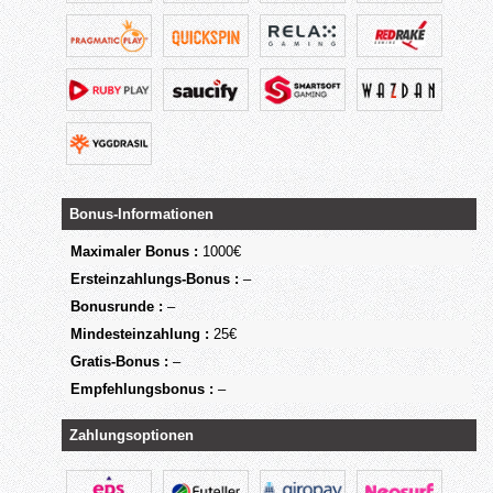
Bonus-Informationen
Maximaler Bonus :
1000€
Ersteinzahlungs-Bonus :
–
Bonusrunde :
–
Mindesteinzahlung :
25€
Gratis-Bonus :
–
Empfehlungsbonus :
–
Zahlungsoptionen