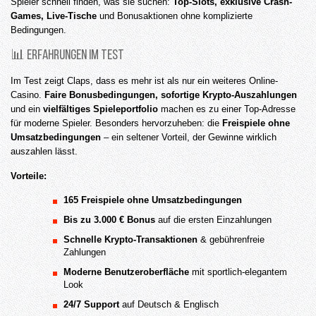
Spieler schnell finden, was sie suchen:
Top-Slots, exklusive Crash-
Games, Live-Tische
und Bonusaktionen ohne komplizierte
Bedingungen.
📊 Erfahrungen im Test
Im Test zeigt Claps, dass es mehr ist als nur ein weiteres Online-
Casino.
Faire Bonusbedingungen, sofortige Krypto-Auszahlungen
und ein
vielfältiges Spieleportfolio
machen es zu einer Top-Adresse
für moderne Spieler. Besonders hervorzuheben: die
Freispiele ohne
Umsatzbedingungen
– ein seltener Vorteil, der Gewinne wirklich
auszahlen lässt.
Vorteile:
165 Freispiele ohne Umsatzbedingungen
Bis zu 3.000 € Bonus
auf die ersten Einzahlungen
Schnelle Krypto-Transaktionen
& gebührenfreie
Zahlungen
Moderne Benutzeroberfläche
mit sportlich-elegantem
Look
24/7 Support
auf Deutsch & Englisch