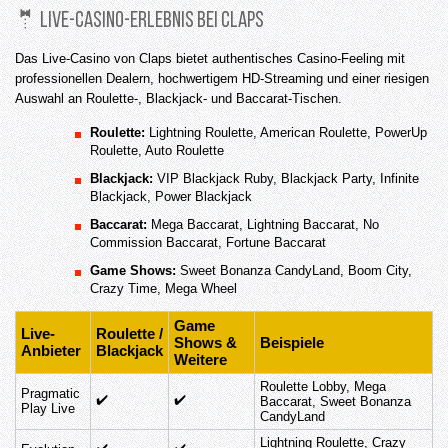
🤵‍ Live-Casino-Erlebnis bei Claps
Das Live-Casino von Claps bietet authentisches Casino-Feeling mit
professionellen Dealern, hochwertigem HD-Streaming und einer riesigen
Auswahl an Roulette-, Blackjack- und Baccarat-Tischen.
Roulette:
Lightning Roulette, American Roulette, PowerUp
Roulette, Auto Roulette
Blackjack:
VIP Blackjack Ruby, Blackjack Party, Infinite
Blackjack, Power Blackjack
Baccarat:
Mega Baccarat, Lightning Baccarat, No
Commission Baccarat, Fortune Baccarat
Game Shows:
Sweet Bonanza CandyLand, Boom City,
Crazy Time, Mega Wheel
Game
Live-
Roulette /
Shows &
Beispiele
Anbieter
Blackjack
Weitere
Roulette Lobby, Mega
Pragmatic
✔️
✔️
Baccarat, Sweet Bonanza
Play Live
CandyLand
Lightning Roulette, Crazy