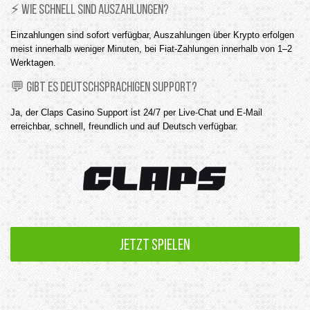
⚡ Wie schnell sind Auszahlungen?
Einzahlungen sind sofort verfügbar, Auszahlungen über Krypto erfolgen
meist innerhalb weniger Minuten, bei Fiat-Zahlungen innerhalb von 1–2
Werktagen.
💬 Gibt es deutschsprachigen Support?
Ja, der Claps Casino Support ist 24/7 per Live-Chat und E-Mail
erreichbar, schnell, freundlich und auf Deutsch verfügbar.
JETZT SPIELEN