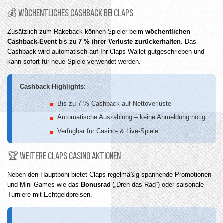
💰 Wöchentliches Cashback bei Claps
Zusätzlich zum Rakeback können Spieler beim
wöchentlichen
Cashback-Event
bis zu
7 % ihrer Verluste zurückerhalten
. Das
Cashback wird automatisch auf Ihr Claps-Wallet gutgeschrieben und
kann sofort für neue Spiele verwendet werden.
Cashback Highlights:
Bis zu 7 % Cashback auf Nettoverluste
Automatische Auszahlung – keine Anmeldung nötig
Verfügbar für Casino- & Live-Spiele
🏆 Weitere Claps Casino Aktionen
Neben den Hauptboni bietet Claps regelmäßig spannende Promotionen
und Mini-Games wie das
Bonusrad
(„Dreh das Rad“) oder saisonale
Turniere mit Echtgeldpreisen.