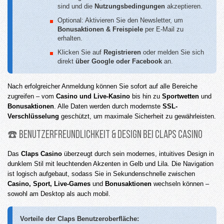
sind und die
Nutzungsbedingungen
akzeptieren.
Optional: Aktivieren Sie den Newsletter, um
Bonusaktionen & Freispiele
per E-Mail zu
erhalten.
Klicken Sie auf
Registrieren
oder melden Sie sich
direkt
über Google oder Facebook
an.
Nach erfolgreicher Anmeldung können Sie sofort auf alle Bereiche
zugreifen – vom
Casino und Live-Kasino
bis hin zu
Sportwetten
und
Bonusaktionen
. Alle Daten werden durch modernste
SSL-
Verschlüsselung
geschützt, um maximale Sicherheit zu gewährleisten.
☎️ Benutzerfreundlichkeit & Design bei Claps Casino
Das
Claps Casino
überzeugt durch sein modernes, intuitives Design in
dunklem Stil mit leuchtenden Akzenten in Gelb und Lila. Die Navigation
ist logisch aufgebaut, sodass Sie in Sekundenschnelle zwischen
Casino, Sport, Live-Games
und
Bonusaktionen
wechseln können –
sowohl am Desktop als auch mobil.
Vorteile der Claps Benutzeroberfläche: