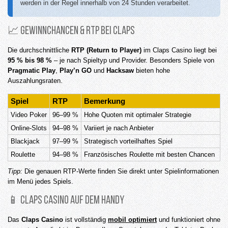
werden in der Regel innerhalb von 24 Stunden verarbeitet.
📈 Gewinnchancen & RTP bei Claps
Die durchschnittliche
RTP (Return to Player)
im Claps Casino liegt bei
95 % bis 98 %
– je nach Spieltyp und Provider. Besonders Spiele von
Pragmatic Play
,
Play’n GO
und
Hacksaw
bieten hohe
Auszahlungsraten.
Spiel
RTP
Bemerkung
Video Poker
96–99 %
Hohe Quoten mit optimaler Strategie
Online-Slots
94–98 %
Variiert je nach Anbieter
Blackjack
97–99 %
Strategisch vorteilhaftes Spiel
Roulette
94–98 %
Französisches Roulette mit besten Chancen
Tipp:
Die genauen RTP-Werte finden Sie direkt unter Spielinformationen
im Menü jedes Spiels.
📱 Claps Casino auf dem Handy
Das
Claps Casino
ist vollständig
mobil optimiert
und funktioniert ohne