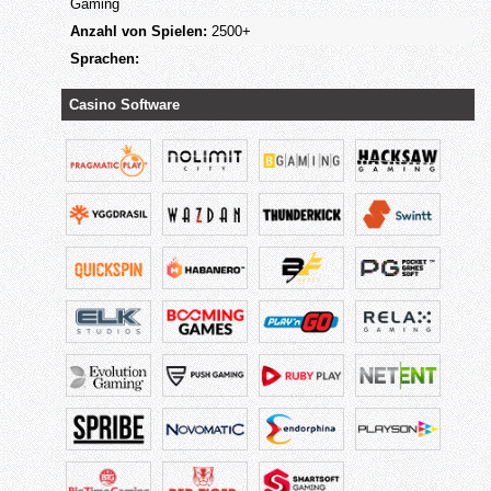
Gaming
Anzahl von Spielen:
2500+
Sprachen:
Casino Software