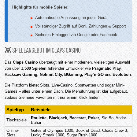
Highlights für mobile Spieler:
Automatische Anpassung an jedes Gerät
Vollständiger Zugriff auf Boni, Zahlungen & Support
Sicheres Einloggen via Google oder Facebook
👾 Spieleangebot im Claps Casino
Das
Claps Casino
überzeugt mit einer modernen, vielseitigen Auswahl
von über
3.500 Spielen
führender Entwickler wie
Pragmatic Play,
Hacksaw Gaming, Nolimit City, BGaming, Play’n GO
und
Evolution
.
Die Plattform bietet Slots, Live-Casino, Sportwetten und sogar Mini-
Games – alles unter einem Dach. Die Menüführung ist klar aufgebaut,
sodass Sie neue Favoriten mit nur einem Klick finden.
Spieltyp
Beispiele
Roulette, Blackjack, Baccarat, Poker
, Sic Bo, Andar
Tischspiele
Bahar
Online-
Gates of Olympus 1000, Book of Dead, Chaos Crew 3,
Slots
Lucky Streak 1000, Sugar Rush 1000