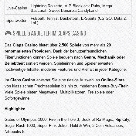
Lightning Roulette, VIP Blackjack Ruby, Mega
Live-Casino
Baccarat, Sweet Bonanza CandyLand
Fußball, Tennis, Basketball, E-Sports (CS:GO, Dota 2,
Sportwetten
LoL)
🎮 Spiele & Anbieter im Claps Casino
Das
Claps Casino
bietet über
2.500 Spiele
von mehr als
20
renommierten Providern
. Dank der benutzerfreundlichen
Filterfunktionen können Spiele bequem nach
Genre, Mechanik oder
Beliebtheit
sortiert werden. Spielerinnen und Spieler erwarten
hochwertige Inhalte, moderne Features und Vielfalt in jeder Kategorie.
Im
Claps Casino
erwartet Sie eine riesige Auswahl an
Online-Slots
,
von klassischen Früchtespielen bis hin zu modernen Bonus-Buy-Titeln.
Viele Spiele bieten Megaways, Multiplikatoren, Freispiele oder
Sofortgewinne.
Highlights:
Gates of Olympus 1000, Fire in the Hole 3, Book of Ra Magic, Rip City,
Sugar Rush 1000, Super Pink Joker: Hold & Win, 3 Coin Volcanoes,
Nitropolis 5.