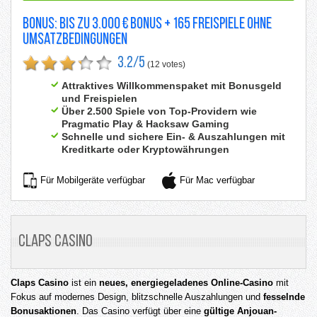
Bonus:
Bis zu 3.000 € Bonus + 165 Freispiele ohne
Umsatzbedingungen
3.2
/5
(
12
votes)
Attraktives Willkommenspaket mit Bonusgeld
und Freispielen
Über 2.500 Spiele von Top-Providern wie
Pragmatic Play & Hacksaw Gaming
Schnelle und sichere Ein- & Auszahlungen mit
Kreditkarte oder Kryptowährungen
Für Mobilgeräte verfügbar
Für Mac verfügbar
Claps Casino
Claps Casino
ist ein
neues, energiegeladenes Online-Casino
mit
Fokus auf modernes Design, blitzschnelle Auszahlungen und
fesselnde
Bonusaktionen
. Das Casino verfügt über eine
gültige Anjouan-