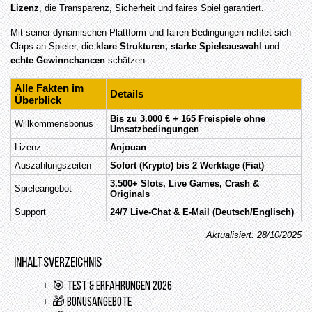
Lizenz
, die Transparenz, Sicherheit und faires Spiel garantiert.
Mit seiner dynamischen Plattform und fairen Bedingungen richtet sich
Claps an Spieler, die
klare Strukturen, starke Spieleauswahl
und
echte Gewinnchancen
schätzen.
Alle Fakten im
Details
Überblick
Bis zu 3.000 € + 165 Freispiele ohne
Willkommensbonus
Umsatzbedingungen
Lizenz
Anjouan
Auszahlungszeiten
Sofort (Krypto) bis 2 Werktage (Fiat)
3.500+ Slots, Live Games, Crash &
Spieleangebot
Originals
Support
24/7 Live-Chat & E-Mail (Deutsch/Englisch)
Aktualisiert: 28/10/2025
Inhaltsverzeichnis
+
🎯 Test & Erfahrungen 2026
+
🎁 Bonusangebote