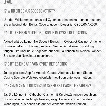
(FAQ)
⁉️ Wird ein Bonus Code benötigt?
Um den Willkommensbonus bei Cyber.bet erhalten zu können, müssen
Sie unbedingt den Bonus-Code angeben. Dieser ist CYBERMAX300.
⁉️ Gibt es einen No Deposit Bonus im Cyber.bet Casino?
Aktuell gibt es keinen No Deposit Bonus im Cyber.bet Casino. Um einen
Bonus erhalten zu können, müssen Sie zunächst eine Einzahlung
tätigen. Um über neue Angebote auf dem Laufenden zu bleiben, können
Sie aber den Newsletter abonnieren.
⁉️ Gibt es eine App vom Cyber.bet Casino?
Ja, es gibt eine App für Android-Geräte. Alternativ können Sie das
Casino über die Web-App ebenfalls mobil von unterwegs nutzen.
⁉️ Kann man mit Bitcoins im Cyber.bet Casino einzahlen?
Ja, Sie können im Cyber.bet Casino mit Kryptowährungen bezahlen.
Bitcoin ist eine der Möglichkeiten, es gibt aber auch noch andere
Währungen, aus denen Sie auf der Webseite wählen können.