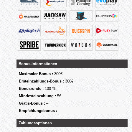
Bonus-Informationen
Maximaler Bonus :
300€
Ersteinzahlungs-Bonus :
300€
Bonusrunde :
100 %
Mindesteinzahlung :
5€
Gratis-Bonus :
–
Empfehlungsbonus :
–
Zahlungsoptionen