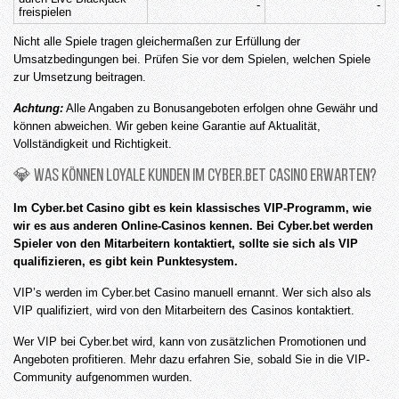
-
-
freispielen
Nicht alle Spiele tragen gleichermaßen zur Erfüllung der
Umsatzbedingungen bei. Prüfen Sie vor dem Spielen, welchen Spiele
zur Umsetzung beitragen.
Achtung:
Alle Angaben zu Bonusangeboten erfolgen ohne Gewähr und
können abweichen. Wir geben keine Garantie auf Aktualität,
Vollständigkeit und Richtigkeit.
💎 Was können loyale Kunden im Cyber.bet Casino erwarten?
Im Cyber.bet Casino gibt es kein klassisches VIP-Programm, wie
wir es aus anderen Online-Casinos kennen. Bei Cyber.bet werden
Spieler von den Mitarbeitern kontaktiert, sollte sie sich als VIP
qualifizieren, es gibt kein Punktesystem.
VIP’s werden im Cyber.bet Casino manuell ernannt. Wer sich also als
VIP qualifiziert, wird von den Mitarbeitern des Casinos kontaktiert.
Wer VIP bei Cyber.bet wird, kann von zusätzlichen Promotionen und
Angeboten profitieren. Mehr dazu erfahren Sie, sobald Sie in die VIP-
Community aufgenommen wurden.