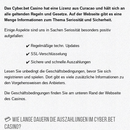
Das Cyber.bet Casino hat eine Lizenz aus Curacao und hält sich an
alle geltenden Regeln und Gesetze. Auf der Webseite gibt es eine
Menge Informationen zum Thema Seriosität und Sicherheit.
Einige Aspekte sind uns in Sachen Seriosität besonders positiv
aufgefallen:
✔️ Regelmäßige techn. Updates
✔️ SSL-Verschlüsselung
✔️ Sichere und schnelle Auszahlungen
Lesen Sie unbedingt die Geschäftsbedingungen, bevor Sie sich
registrieren und spielen. Dort gibt es viele zusätzliche Informationen zu
den Vorgehensweisen des Anbieters.
Die Geschäftsbedingungen finden Sie am unteren Rand der Webseite
des Casinos.
💳 Wie lange dauern die Auszahlungen im Cyber.bet
Casino?