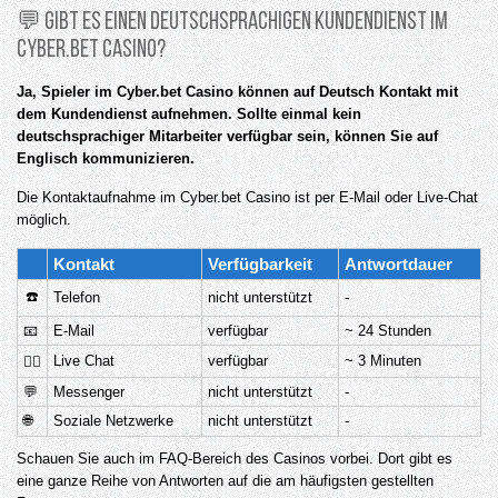
💬 Gibt es einen deutschsprachigen Kundendienst im
Cyber.bet Casino?
Ja, Spieler im Cyber.bet Casino können auf Deutsch Kontakt mit
dem Kundendienst aufnehmen. Sollte einmal kein
deutschsprachiger Mitarbeiter verfügbar sein, können Sie auf
Englisch kommunizieren.
Die Kontaktaufnahme im Cyber.bet Casino ist per E-Mail oder Live-Chat
möglich.
Kontakt
Verfügbarkeit
Antwortdauer
☎️
Telefon
nicht unterstützt
-
📧
E‑Mail
verfügbar
~ 24 Stunden
Live Chat
verfügbar
~ 3 Minuten
🙋‍♀️
💬
Messenger
nicht unterstützt
-
🌐
Soziale Netzwerke
nicht unterstützt
-
Schauen Sie auch im FAQ-Bereich des Casinos vorbei. Dort gibt es
eine ganze Reihe von Antworten auf die am häufigsten gestellten