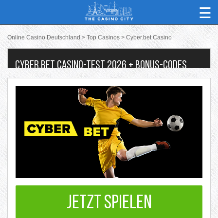
☰
Online Casino Deutschland
Top Casinos
Cyber.bet Casino
Top Casinos
Cyber.bet Casino-Test 2026 + Bonus-Codes
Casino Bonus
Regeln & Strategien
Gratis Casino-Spiele
Casino Ratgeber
News
JETZT SPIELEN