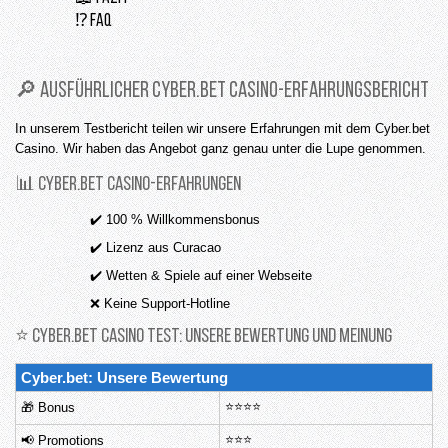
⁉️ FAQ
🔎 Ausführlicher Cyber.bet Casino-Erfahrungsbericht
In unserem Testbericht teilen wir unsere Erfahrungen mit dem Cyber.bet
Casino. Wir haben das Angebot ganz genau unter die Lupe genommen.
📊 Cyber.bet Casino-Erfahrungen
✔️ 100 % Willkommensbonus
✔️ Lizenz aus Curacao
✔️ Wetten & Spiele auf einer Webseite
❌ Keine Support-Hotline
⭐ Cyber.bet Casino Test: Unsere Bewertung und Meinung
Cyber.bet: Unsere Bewertung
⭐⭐⭐⭐
🎁 Bonus
⭐⭐⭐
📢 Promotions