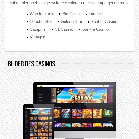
haben hier noch einige weitere Anbieter unter die Lupe genommen:
Wonder Luck
Big Clash
Lunubet
DirectionBet
Golden Star
Fonbet Casino
Catspins
N1 Casino
Sankra Casino
Vivaspin
Bilder des Casinos