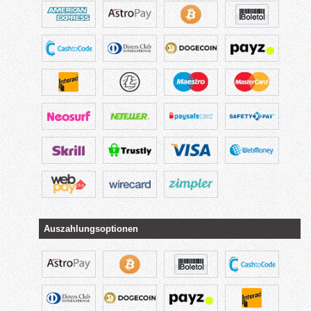
Auszahlungsoptionen