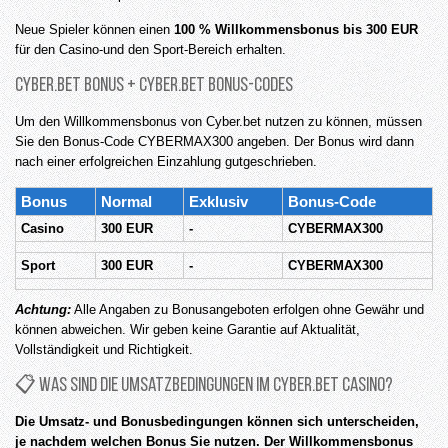
Neue Spieler können einen
100 % Willkommensbonus bis 300 EUR
für den Casino-und den Sport-Bereich erhalten.
Cyber.bet Bonus + Cyber.bet Bonus-Codes
Um den Willkommensbonus von Cyber.bet nutzen zu können, müssen
Sie den Bonus-Code CYBERMAX300 angeben. Der Bonus wird dann
nach einer erfolgreichen Einzahlung gutgeschrieben.
Bonus
Normal
Exklusiv
Bonus-Code
Casino
300 EUR
-
CYBERMAX300
Sport
300 EUR
-
CYBERMAX300
Achtung:
Alle Angaben zu Bonusangeboten erfolgen ohne Gewähr und
können abweichen. Wir geben keine Garantie auf Aktualität,
Vollständigkeit und Richtigkeit.
📋 Was sind die Umsatzbedingungen im Cyber.bet Casino?
Die Umsatz- und Bonusbedingungen können sich unterscheiden,
je nachdem welchen Bonus Sie nutzen. Der Willkommensbonus