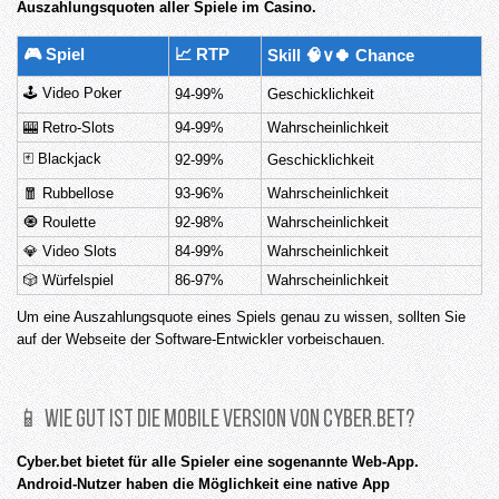
Auszahlungsquoten aller Spiele im Casino.
🎮 Spiel
📈 RTP
Skill 🧠∨🍀 Chance
🕹️ Video Poker
94-99%
Geschicklichkeit
🎰 Retro-Slots
94-99%
Wahrscheinlichkeit
🃏 Blackjack
92-99%
Geschicklichkeit
🧧 Rubbellose
93-96%
Wahrscheinlichkeit
🧿 Roulette
92-98%
Wahrscheinlichkeit
💎 Video Slots
84-99%
Wahrscheinlichkeit
🎲 Würfelspiel
86-97%
Wahrscheinlichkeit
Um eine Auszahlungsquote eines Spiels genau zu wissen, sollten Sie
auf der Webseite der Software-Entwickler vorbeischauen.
📱 Wie gut ist die mobile Version von Cyber.bet?
Cyber.bet bietet für alle Spieler eine sogenannte Web-App.
Android-Nutzer haben die Möglichkeit eine native App