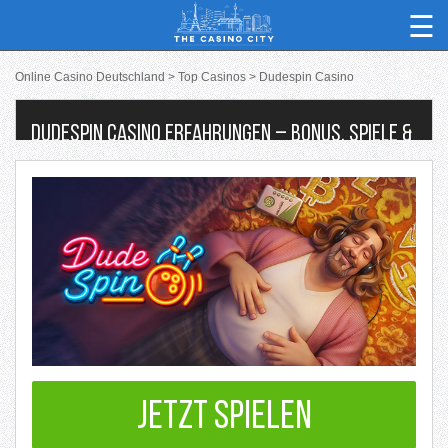
☰
Online Casino Deutschland
Top Casinos
Dudespin Casino
Top Casinos
DudeSpin Casino Erfahrungen – Bonus, Spiele &
Bewertung 2026
Casino Bonus
Regeln & Strategien
Gratis Casino-Spiele
Casino Ratgeber
News
JETZT SPIELEN