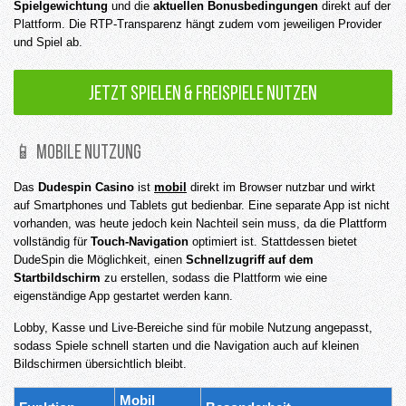
Spielgewichtung
und die
aktuellen Bonusbedingungen
direkt auf der
Plattform. Die RTP-Transparenz hängt zudem vom jeweiligen Provider
und Spiel ab.
JETZT SPIELEN & FREISPIELE NUTZEN
📱 Mobile Nutzung
Das
Dudespin Casino
ist
mobil
direkt im Browser nutzbar und wirkt
auf Smartphones und Tablets gut bedienbar. Eine separate App ist nicht
vorhanden, was heute jedoch kein Nachteil sein muss, da die Plattform
vollständig für
Touch-Navigation
optimiert ist. Stattdessen bietet
DudeSpin die Möglichkeit, einen
Schnellzugriff auf dem
Startbildschirm
zu erstellen, sodass die Plattform wie eine
eigenständige App gestartet werden kann.
Lobby, Kasse und Live-Bereiche sind für mobile Nutzung angepasst,
sodass Spiele schnell starten und die Navigation auch auf kleinen
Bildschirmen übersichtlich bleibt.
Mobil