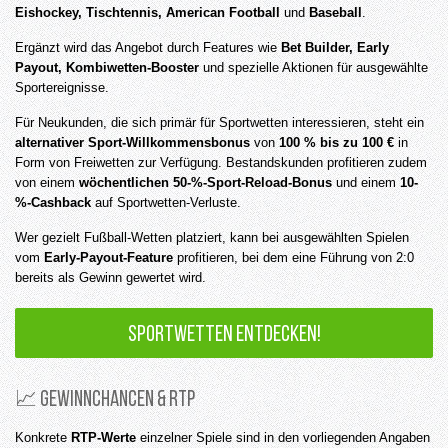
Eishockey, Tischtennis, American Football
und
Baseball
.
Ergänzt wird das Angebot durch Features wie
Bet Builder, Early
Payout, Kombiwetten-Booster
und spezielle Aktionen für ausgewählte
Sportereignisse.
Für Neukunden, die sich primär für Sportwetten interessieren, steht ein
alternativer Sport-Willkommensbonus
von
100 % bis zu 100 €
in
Form von Freiwetten zur Verfügung. Bestandskunden profitieren zudem
von einem
wöchentlichen 50-%-Sport-Reload-Bonus
und einem
10-
%-Cashback
auf Sportwetten-Verluste.
Wer gezielt Fußball-Wetten platziert, kann bei ausgewählten Spielen
vom
Early-Payout-Feature
profitieren, bei dem eine Führung von 2:0
bereits als Gewinn gewertet wird.
SPORTWETTEN ENTDECKEN!
📈 Gewinnchancen & RTP
Konkrete
RTP-Werte
einzelner Spiele sind in den vorliegenden Angaben