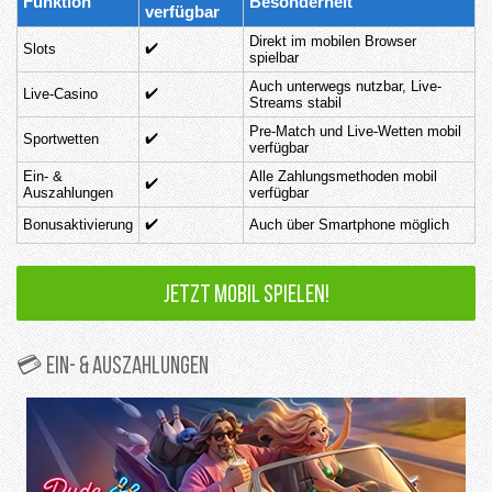
Funktion
Besonderheit
verfügbar
Direkt im mobilen Browser
✔️
Slots
spielbar
Auch unterwegs nutzbar, Live-
✔️
Live-Casino
Streams stabil
Pre-Match und Live-Wetten mobil
✔️
Sportwetten
verfügbar
Ein- &
Alle Zahlungsmethoden mobil
✔️
Auszahlungen
verfügbar
✔️
Bonusaktivierung
Auch über Smartphone möglich
JETZT MOBIL SPIELEN!
💳 Ein- & Auszahlungen