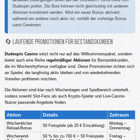
Dudespin prüfen. Die Boni können nicht gleichzeitig mit anderen
Aktionen kombiniert werden. Wird ein neuer Bonus aktiviert,
während ein anderer noch aktiv ist, verfällt der vorherige Bonus
samt Gewinnen.
🔄 Laufende Promotionen für Bestandskunden
Dudespin Casino
setzt nicht nur auf das Willkommenspaket, sondern
bietet auch eine Reihe
regelmäßiger Aktionen
für Bestandskunden,
die im Wochenrhythmus verfügbar sind. Diese Promotionen richten sich
an Spieler, die langfristig aktiv bleiben und von wiederkehrenden
Vorteilen profitieren möchten.
Die Aktionen sind klar nach Wochentagen und Spielbereich unterteilt,
sodass sowohl Slot-Fans als auch Krypto-Spieler und Live-Casino-
Nutzer passende Angebote finden.
Aktion
Details
Zeitraum
Wöchentlicher
Montag –
50 Freispiele (ab 20 € Einzahlung)
Reload-Bonus
Donnerstag
Wochenend-
50 % bis zu 700 € + 50 Freispiele
Freitag –