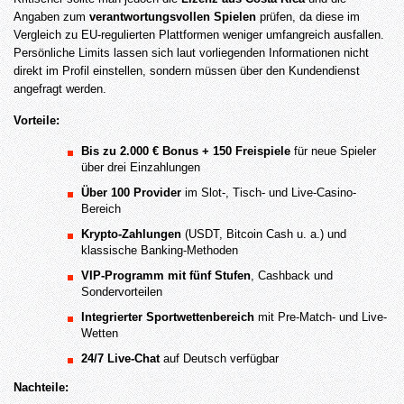
Angaben zum
verantwortungsvollen Spielen
prüfen, da diese im
Vergleich zu EU-regulierten Plattformen weniger umfangreich ausfallen.
Persönliche Limits lassen sich laut vorliegenden Informationen nicht
direkt im Profil einstellen, sondern müssen über den Kundendienst
angefragt werden.
Vorteile:
Bis zu 2.000 € Bonus + 150 Freispiele
für neue Spieler
über drei Einzahlungen
Über 100 Provider
im Slot-, Tisch- und Live-Casino-
Bereich
Krypto-Zahlungen
(USDT, Bitcoin Cash u. a.) und
klassische Banking-Methoden
VIP-Programm mit fünf Stufen
, Cashback und
Sondervorteilen
Integrierter Sportwettenbereich
mit Pre-Match- und Live-
Wetten
24/7 Live-Chat
auf Deutsch verfügbar
Nachteile: