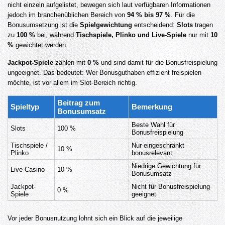
nicht einzeln aufgelistet, bewegen sich laut verfügbaren Informationen
jedoch im branchenüblichen Bereich von
94 % bis 97 %
. Für die
Bonusumsetzung ist die
Spielgewichtung
entscheidend:
Slots
tragen
zu
100 %
bei, während
Tischspiele, Plinko und Live-Spiele
nur mit
10
%
gewichtet werden.
Jackpot-Spiele
zählen mit
0 %
und sind damit für die Bonusfreispielung
ungeeignet. Das bedeutet: Wer Bonusguthaben effizient freispielen
möchte, ist vor allem im Slot-Bereich richtig.
Beitrag zum
Spieltyp
Bemerkung
Bonusumsatz
Beste Wahl für
Slots
100 %
Bonusfreispielung
Tischspiele /
Nur eingeschränkt
10 %
Plinko
bonusrelevant
Niedrige Gewichtung für
Live-Casino
10 %
Bonusumsatz
Jackpot-
Nicht für Bonusfreispielung
0 %
Spiele
geeignet
Vor jeder Bonusnutzung lohnt sich ein Blick auf die jeweilige