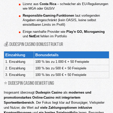
Lizenz aus
Costa Rica
– schwächer als EU-Regulierungen
wie MGA oder GlüStV
Responsible-Gaming-Funktionen
laut vorliegenden
Angaben eingeschränkt (kein OASIS, keine selbst
einstellbaren Limits im Profil)
Einige namhafte Provider wie
Play'n GO, Microgaming
und
NetEnt
fehlen im Portfolio
💰 Dudespin Casino Bonusstruktur
Einzahlung
Bonusdetails
1. Einzahlung
100 % bis zu 1.000 € + 50 Freispiele
2. Einzahlung
100 % bis zu 500 € + 50 Freispiele
3. Einzahlung
100 % bis zu 500 € + 50 Freispiele
⭐ Dudespin Casino Bewertung
Insgesamt überzeugt
Dudespin Casino
als
modernes und
promotionstarkes Online-Casino mit integriertem
Sportwettenbereich
. Der Fokus liegt klar auf Bonusjäger, Vielspieler
und Nutzer, die Wert auf
viele Zahlungsoptionen inklusive
Kryptowährungen
und
ein breites Spielportfolio
legen. Besonders