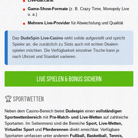
Live-Baccarat
Game-Show-Formate
(z. B. Crazy Time, Monopoly Live
u. a.)
Mehrere Live-Provider
für Abwechslung und Qualität
Das
DudeSpin Live-Casino
wirkt solide aufgestellt und spricht
Spieler an, die zusätzlich zu Slots auch mit echten Dealern
spielen möchten. Die Verfügbarkeit einzelner Tische kann je
nach Uhrzeit und Standort variieren.
LIVE SPIELEN & BONUS SICHERN
🏆 Sportwetten
Neben dem Casino-Bereich bietet
Dudespin
einen
vollständigen
Sportwettenbereich
mit
Pre-Match- und Live-Wetten
auf zahlreiche
Sportarten. Im Seitenmenü sind die Bereiche
Sport, Live-Wetten,
Virtueller Sport
und
Pferderennen
direkt erreichbar. Verfügbare
Sportarten umfassen unter anderem
Fußball, Basketball, Tennis,