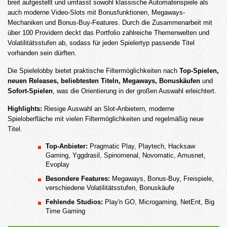
breit aufgestellt und umfasst sowohl klassische Automatenspiele als
auch moderne Video-Slots mit Bonusfunktionen, Megaways-
Mechaniken und Bonus-Buy-Features. Durch die Zusammenarbeit mit
über 100 Providern deckt das Portfolio zahlreiche Themenwelten und
Volatilitätsstufen ab, sodass für jeden Spielertyp passende Titel
vorhanden sein dürften.
Die Spielelobby bietet praktische Filtermöglichkeiten nach
Top-Spielen,
neuen Releases, beliebtesten Titeln, Megaways, Bonuskäufen
und
Sofort-Spielen
, was die Orientierung in der großen Auswahl erleichtert.
Highlights:
Riesige Auswahl an Slot-Anbietern, moderne
Spieloberfläche mit vielen Filtermöglichkeiten und regelmäßig neue
Titel.
Top-Anbieter:
Pragmatic Play, Playtech, Hacksaw
Gaming, Yggdrasil, Spinomenal, Novomatic, Amusnet,
Evoplay
Besondere Features:
Megaways, Bonus-Buy, Freispiele,
verschiedene Volatilitätsstufen, Bonuskäufe
Fehlende Studios:
Play'n GO, Microgaming, NetEnt, Big
Time Gaming