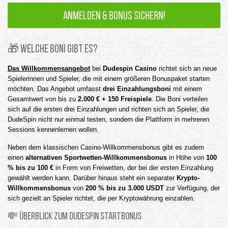
ANMELDEN & BONUS SICHERN!
🎁 Welche Boni gibt es?
Das Willkommensangebot
bei
Dudespin Casino
richtet sich an neue
Spielerinnen und Spieler, die mit einem größeren Bonuspaket starten
möchten. Das Angebot umfasst
drei Einzahlungsboni
mit einem
Gesamtwert von bis zu
2.000 € + 150 Freispiele
. Die Boni verteilen
sich auf die ersten drei Einzahlungen und richten sich an Spieler, die
DudeSpin nicht nur einmal testen, sondern die Plattform in mehreren
Sessions kennenlernen wollen.
Neben dem klassischen Casino-Willkommensbonus gibt es zudem
einen
alternativen Sportwetten-Willkommensbonus
in Höhe von
100
% bis zu 100 €
in Form von Freiwetten, der bei der ersten Einzahlung
gewählt werden kann. Darüber hinaus steht ein separater
Krypto-
Willkommensbonus
von
200 % bis zu 3.000 USDT
zur Verfügung, der
sich gezielt an Spieler richtet, die per Kryptowährung einzahlen.
💸 Überblick zum Dudespin Startbonus